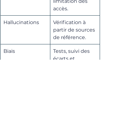
limitation des 
accès.
Hallucinations
Vérification à 
partir de sources 
de référence.
Biais
Tests, suivi des 
écarts et 
possibilité de 
contestation.
Propriété 
Vérification des 
intellectuelle
licences et 
validation des 
contenus 
sensibles.
RGPD
Finalité, 
minimisation, 