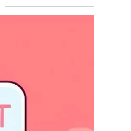
ChatGPT se démarque comme une
innovation qui pourrait transformer en
profondeur notre...