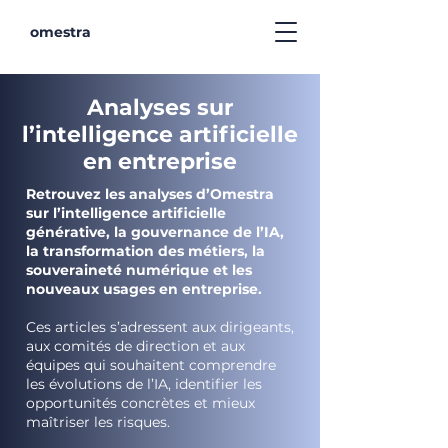
omestra
Analyses sur
l’intelligence artificielle
en entreprise
Retrouvez les analyses d’Omestra
sur l’intelligence artificielle
générative, la gouvernance de l’IA,
la transformation des métiers, la
souveraineté numérique et les
nouveaux usages en entreprise.
Ces articles s’adressent aux dirigeants,
aux comités de direction et aux
équipes qui souhaitent comprendre
les évolutions de l’IA, identifier les
opportunités concrètes et mieux
maîtriser les risques.