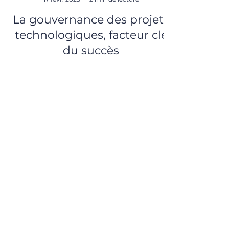
-
17 févr. 2023
2 min de lecture
La gouvernance des projets
technologiques, facteur clé
du succès
La gouvernance des projets technologiques
est un facteur essentiel, et souvent négligé,
de la mise en œuvre de transformation
digitale. Elle a pour objectif d’éviter les
nombreux écueils qui se présentent sur le
chemin de la transformation. Retour
d’expérience : Il existe 5 raisons principales
pour lesquelles les projets technologiques
peuvent avoir des difficultés à aboutir. · le
manque de planification et de gestion
adaptées : pouvoir planifier soigneusement
un projet