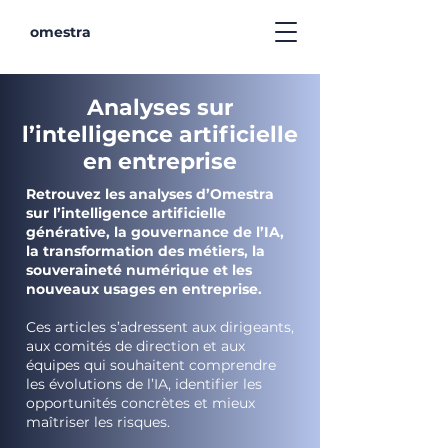
omestra
Analyses sur
l’intelligence artificielle
en entreprise
Retrouvez les analyses d’Omestra
sur l’intelligence artificielle
générative, la gouvernance de l’IA,
la transformation des métiers, la
souveraineté numérique et les
nouveaux usages en entreprise.
Ces articles s’adressent aux dirigeants,
aux comités de direction et aux
équipes qui souhaitent comprendre
les évolutions de l’IA, identifier les
opportunités concrètes et mieux
maîtriser les risques.